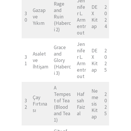
Jen
Rage
nife
DE
2
Gazap
and
3
r L.
X
0
ve
Ruin
0
Arm
Kit
2
Yıkım
(Haberc
entr
ap
4
i 2)
out
Jen
Grace
nife
DE
2
Asalet
and
3
r L.
X
0
ve
Glory
1
Arm
Kit
2
İhtişam
(Haberc
entr
ap
5
i 3)
out
A
Ne
Tempes
Haf
2
Çay
me
3
t of Tea
sah
0
Fırtına
sis
2
(Blood
Faiz
2
sı
Kit
and Tea
al
5
ap
1)