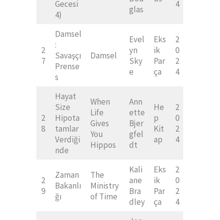
Gecesi
4
glas
4)
Damsel
Evel
Eks
2
:
2
yn
ik
0
Savaşçı
Damsel
7
Sky
Par
2
Prense
e
ça
4
s
Hayat
When
Ann
Size
He
2
Life
ette
2
Hipota
p
0
Gives
Bjer
8
tamlar
Kit
2
You
gfel
Verdiği
ap
4
Hippos
dt
nde
Kali
Eks
2
Zaman
The
2
ane
ik
0
Bakanlı
Ministry
9
Bra
Par
2
ğı
of Time
dley
ça
4