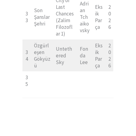
City of
Adri
Last
Eks
2
Son
an
3
Chances
ik
0
Şanslar
Tch
3
(Zalim
Par
2
Şehri
aiko
Filozofl
ça
6
vsky
ar 1)
Özgürl
Eks
2
Unteth
Fon
3
eşen
ik
0
ered
da
4
Gökyüz
Par
2
Sky
Lee
ü
ça
6
3
5