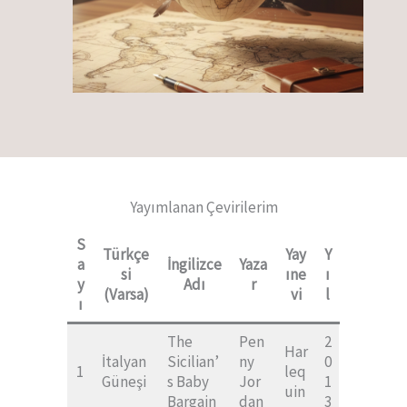
Yayımlanan Çevirilerim
S
Türkçe
Yay
Y
a
İngilizce
Yaza
si
ıne
ı
y
Adı
r
(Varsa)
vi
l
ı
The
Pen
2
Har
İtalyan
Sicilian’
ny
0
1
leq
Güneşi
s Baby
Jor
1
uin
Bargain
dan
3