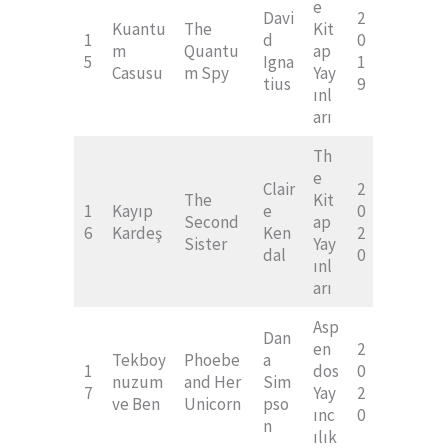
e
Davi
2
Kuantu
The
Kit
1
d
0
m
Quantu
ap
5
Igna
1
Casusu
m Spy
Yay
tius
9
ınl
arı
Th
e
Clair
2
The
Kit
1
Kayıp
e
0
Second
ap
6
Kardeş
Ken
2
Sister
Yay
dal
0
ınl
arı
Asp
Dan
en
2
Tekboy
Phoebe
a
1
dos
0
nuzum
and Her
Sim
7
Yay
2
ve Ben
Unicorn
pso
ınc
0
n
ılık