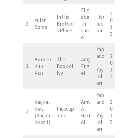
Eliz
2
In His
abe
Har
Yıllar
0
2
Brother’
th
leq
Sonra
1
s Place
Lan
uin
3
e
Yab
anc
2
Kurucu
The
Amy
ı
0
3
nun
Book of
Eng
Yay
1
Kızı
Ivy
el
ınl
4
arı
Yab
Kaçınıl
Amy
anc
2
maz
Inescap
A.
ı
0
4
(Kaçını
able
Bart
Yay
1
lmaz 1)
ol
ınl
5
arı