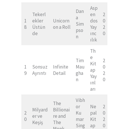
Asp
Dan
Tekerl
en
2
a
1
ekler
Unicorn
dos
0
Sim
8
Üstün
on a Roll
Yay
2
pso
de
ınc
0
n
ılık
Th
e
Tim
2
Kit
1
Sonsuz
Infinite
Mau
0
ap
9
Ayrıntı
Detail
gha
2
Yay
n
0
ınl
arı
Vibh
The
or
Ne
2
Milyard
Billionai
2
Ku
pal
0
er ve
re and
0
mar
Kit
2
Keşiş
The
Sing
ap
0
Monk