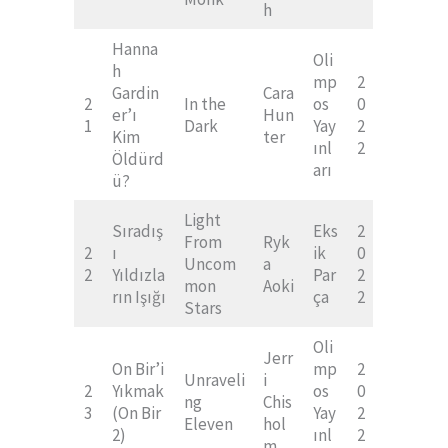
h
Hanna
Oli
h
mp
2
Gardin
Cara
2
In the
os
0
er’ı
Hun
1
Dark
Yay
2
Kim
ter
ınl
2
Öldürd
arı
ü?
Light
Sıradış
Eks
2
From
Ryk
2
ı
ik
0
Uncom
a
2
Yıldızla
Par
2
mon
Aoki
rın Işığı
ça
2
Stars
Oli
Jerr
On Bir’i
mp
2
Unraveli
i
2
Yıkmak
os
0
ng
Chis
3
(On Bir
Yay
2
Eleven
hol
2)
ınl
2
m