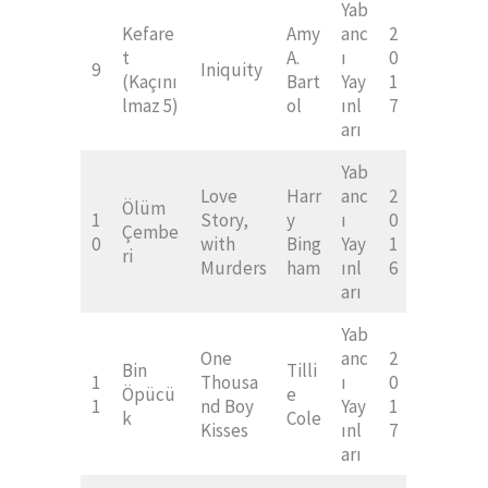
Yab
Kefare
Amy
anc
2
t
A.
ı
0
9
Iniquity
(Kaçını
Bart
Yay
1
lmaz 5)
ol
ınl
7
arı
Yab
Love
Harr
anc
2
Ölüm
1
Story,
y
ı
0
Çembe
0
with
Bing
Yay
1
ri
Murders
ham
ınl
6
arı
Yab
One
anc
2
Bin
Tilli
1
Thousa
ı
0
Öpücü
e
1
nd Boy
Yay
1
k
Cole
Kisses
ınl
7
arı