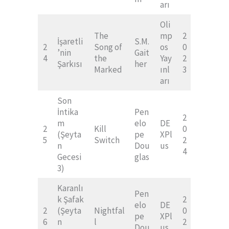
arı
Oli
The
mp
2
İşaretli
S.M.
2
Song of
os
0
’nin
Gait
4
the
Yay
2
Şarkısı
her
Marked
ınl
3
arı
Son
İntika
Pen
2
m
elo
DE
2
Kill
0
(Şeyta
pe
XPl
5
Switch
2
n
Dou
us
4
Gecesi
glas
3)
Karanlı
Pen
k Şafak
2
elo
DE
2
(Şeyta
Nightfal
0
pe
XPl
6
n
l
2
Dou
us