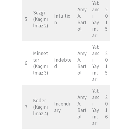
Yab
Amy
anc
2
Sezgi
Intuitio
A.
ı
0
5
(Kaçını
n
Bart
Yay
1
lmaz 2)
ol
ınl
5
arı
Yab
Minnet
Amy
anc
2
tar
Indebte
A.
ı
0
6
(Kaçını
d
Bart
Yay
1
lmaz 3)
ol
ınl
5
arı
Yab
Amy
anc
2
Keder
Incendi
A.
ı
0
7
(Kaçını
ary
Bart
Yay
1
lmaz 4)
ol
ınl
6
arı