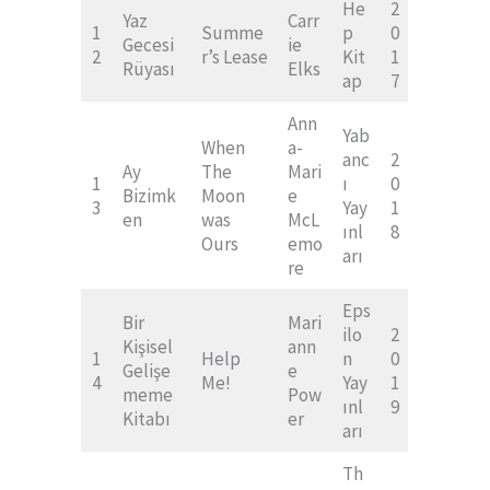
He
2
Yaz
Carr
1
Summe
p
0
Gecesi
ie
2
r’s Lease
Kit
1
Rüyası
Elks
ap
7
Ann
Yab
When
a-
anc
2
Ay
The
Mari
1
ı
0
Bizimk
Moon
e
3
Yay
1
en
was
McL
ınl
8
Ours
emo
arı
re
Eps
Bir
Mari
ilo
2
Kişisel
ann
1
Help
n
0
Gelişe
e
4
Me!
Yay
1
meme
Pow
ınl
9
Kitabı
er
arı
Th